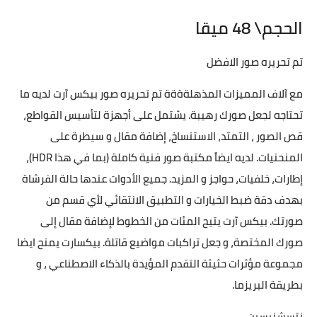
الحجم\ 48 ميقا
تم تحريره صور الافضل
مع آلاف المميزات المذهلةةةة تم تحريره صور بيكس آرت لديه ما
تحتاجه لجعل صورك رهيبة. يشتمل على أجهزة لتأسيس القواطع،
قص الصور ، التمتد، الاستنساخ، إضافة مقال و سيطرة على
المنحنيات. لديه ايضاً مكتبة صور فنية كاملة (بما في هذا HDR)،
إطارات، خلفيات، حواجز و المزيد. جميع الأدوات عندها حالة الفرشاة
بهدف دقة ضبط الخيارات و التطبيق الانتقائي لأي قسم من
صورتك. بيكس آرت يتيح المئات من الخطوط لإضافة مقال إلى
صورك المختصة، و جعل تراكبات مواضيع قاتلة. بيكسارت يمنح ايضا
مجموعة مؤثرات حثيثة التقدم المؤيدة بالذكاء الاصطناعي ، و
بطريقة البريزما.
نتسشنيسين