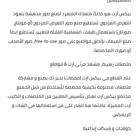
بيكس آرت هو كذلكً منفذك المنفرد لصنع صور مدهشة بنفوذ
التعرض المزدوج. تَستطيع صنع صور التعرض المزدوج (أو مونتاج
صورتان) باستعمال طبقات الشفافية القابلة للتغيير. تَستطيع ايضاً
صنع الميمات بإلحاق مواضيع على صور free-to-use، صور الأصحاب
أو صورك المخصصة.
ملصقات رهيبة، مشهد مرئي آرت & قواطع
عتاد القطع في بيكس آرت (مقصات) تجيز لك بصنع و مشاركة
ملصقات مصنوعة بكيفية مخصصة لتُستخدم من قبل الجميع.
مجتمع بيكس آرت نهض بتأسيس الملايين من الملصقات و الكليب
آرت المميزة. عامتها هنا لتقدر على من استعمالها في الشات و
الريمكس
كولاجات و شبكات إبداعية