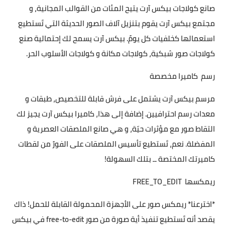
صانع كولاجات بيكس آرت يتيح المئات من القوالب المجانية، و
مجتمع بيكس آرت يقوم بتنزيل آلاف الصور الحديثة التي تَستطيع
استعمالها كخلفيات كل يومً. بيكس آرت يسمح لك إحتمالية صنع
كولاجات صور شبكية، كولاجات مكانة و كولاجات الأسلوب الحر.
رسم كاميرا مخصصة
مرسم بيكس آرت يشتمل على فرش قابلة للتخصيص، طبقات و
معدات رسم احترافيين. إضافة إلى هذا، كاميرا بيكس آرت يجيز لك
التقاط صور مع مؤثرات حيّة، و هي صانع الملصقات العصرية و
المفضلة. نعم، تَستطيع تأسيس الملصقات على الفورً من لقطات
كاميرتك المختصة ــ بتلك السهولة!
ريمكسها FREE_TO_EDIT
*اخترعنا* ريمكس صور على الأجهزة المحمولة القابلة للحمل! ذاك
يقصد أنه تَستطيع تنفيذ أية صورة من صور free-to-edit في بيكس