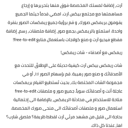
آرت، إضافة لمستك المخصصة فوق منها بتحريرها و إرجاع
مساهمتها مع مجتمع بيكس آرت. امضي قدماً حيثما الجميع
يقومون بريمكس صورك، و قم برؤية جميع ريمكسات الصور بنقرة
واحدة. استمتع بالريمكس بجمع صور، إضافة ملصقات، رسم، إضافة
مقطع فيديو آرت و صنع كولاجات باستعمال منابع free-to-edit!
ريمكس مع أصدقاء - شات ريمكس!
شات ريمكس بيكس آرت كيفية حديثة على الإطلاقً للتحدث مع
الأصدقائك و صنع صور رهيبة. قم بإسهام الصور ١:١، أو في
مجموعة الشات المختصة بك، بحيث تَستطيع القيام بريمكسات
عاجلة أنت و أصدقائك سوياً. جميع صور و ملصقات free-to-edit
متاحة للاستخدام في محادثة الريمكس، بالإضافة الى إحتمالية
استعمال صور و ملصقات أصدقائك الى منحى صورك المخصصة.
بحاجة الى قليل من مشهد مرئي آرت لقطط ظريفة؟ ملصق شارب؟
اها، عندنا كل ذاك.