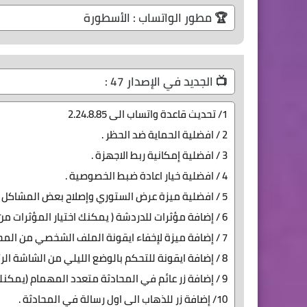
🏆 مطور الواتساب : الأسطورة
📺 الجديد في الإصدار 47 :
1/ تحديث قاعدة واتساب الى 2.24.8.85
2 / افضلية الحماية ضد الحظر .
3 / افضلية إمكانية ربط الاجهزة .
4 / افضلية خيار اعادة ضبط الخصوصية .
5 / افضلية ميزة عرض الستوري وإصلاح بعض المشاكل .
6 / إضافة مؤثرات للدردشة ( يمكنك اختيار المؤثرات من الإعدادات ) .
7 / إضافة ميزة لإخفاء ايقونة الملف الشخصي من المحادثات .
8 / إضافة ايقونة للتحكم بالوضع الليلي من الشاشة الرئيسية + خيار لإخفاء / إظهار الايقونة .
9 / إضافة زر عائم في المحادثة متعدد المهمام (يمكنك تفعيله من الإعدادات ثم شاشة المحادثة) .
10/ إضافة زر للذهاب الى اول رسالة في المحادثة .