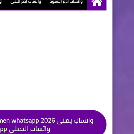
واتساب آدم الأسود
واتساب آدم البني
و
الرئيسية
أردني واتساب
سنغالي واتساب
نيجري واتساب
واتساب اليمني yemeni whatsapp yewhatsapp