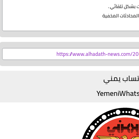
https://www.alhadath-news.com/2
تساب يمني
YemeniWhat