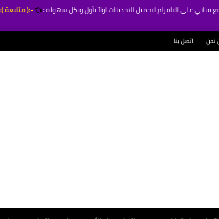
بع قناتي على التلقرام لتحميل التحديثات اولاً بأول وبكل سهولة
:
-:( متابعة ):
 نحن
اتصل بنا