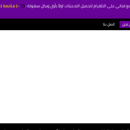
بع قناتي على التلقرام لتحميل التحديثات اولاً بأول وبكل سهولة
:
-:( متابعة ):
 نحن
اتصل بنا