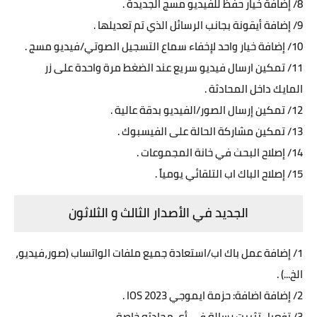
8/ إضافة خيار حفظ للفيديو مسج الجديدة .
9/ إضافة أيقونة بجانب الرسائل الذي تم تعديلها .
10/ إضافة خيار واحد لإخفاء سماع التسجيل الصوتي/فيديو مسج .
11/ تمكين ارسال فيديو سريع عند الضغط مرة واحدة على زر
المايك داخل المحادثة .
12/ تمكين إرسال الصور/الفيديو بدقة عالية .
13/ تمكين مشاركة الحالة على الفيسبوك .
14/ إصلاح البحث في خانة المجموعات .
15/ إصلاح الباك اب التلقائي يومياً .
الجديد في الأصدار الثالث و الثلاثون
1/ إضافة عمل باك اب/استعادة جميع ملفات الواتساب (صور،فيديو،
الخ...) .
2/ إضافة اضافة: حزمة ايموجي IOS 2023 .
3/ تفعيل تثبيت رسالة في أي محادثه خاصة .