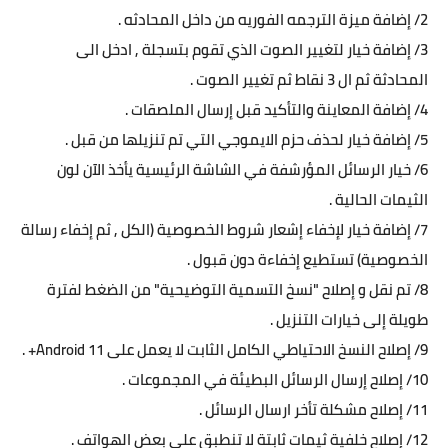
2/ إضافة ميزة الترجمه الفوريه من داخل المحادثه .
3/ إضافة خيار لتغيير الصوت الذي تقوم بتسجلة , ادخل الى
المحادثة ثم ال 3 نقاط ثم تغيير الصوت .
4/ إضافة المعاينة والتأكيد قبل إرسال الملصقات .
5/ إضافة خيار لحذف حزم الايموجي التي تم تنزيلها من قبل .
6/ خيار الرسائل المؤرشفة في الشاشة الرئيسية يأخذ الآن لون
الثيمات الحالية .
7/ إضافة خيار لإخفاء إشعار شروط الخصوصية (الكل , ثم إخفاء رسالة
الخصوصية) تستطيع إخفاءة دون قبول .
8/ تم نقل و إصلاح "نسخ التسمية التوضيحية" من الضغط لفترة
طويلة إلى خيارات التنزيل .
9/ إصلاح النسخ الاحتياطي الكامل الثابت لا يعمل على Android 11+ .
10/ إصلاح إرسال الرسائل البطيئة في المجموعات .
11/ إصلاح مشكلة تأخر ارسال الرسائل .
12/ إصلاح خلفية ثيمات ثابتة لا تنطبق على بعض الهواتف .