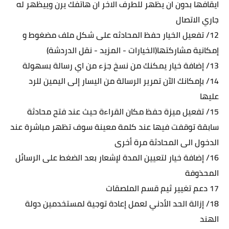
ايقافها بدون ان يظهر للطرف الاخر ان هاتفك يرن وييظهر له
جاري الاتصال
12/ تفعيل الخيار حفظ المحادثه على شكل ملف مضغوط و
إمكانية مشاركتها(الخيارات - المزيد - نقل الدردشة)
13/ إضافة خيار يمكنك من نسخ جزء من اي رسالة بسهولة
14/ بإمكانك الآن تمرير الرسالة من اليسار إلى اليمين للرد
عليها
15/ تفعيل ميزة حفظ مكان القراءة حيث عند فتح محادثة
سابقة توقفت فيها عند كلمة معينة سوف تظهر مباشرة عند
الدخول الى المحادثة مرة أخرى
16/ إضافة خيار لتعيين المدة لإشعار بعد الضغط على الرسائل
المحذوفة
17 دعم تغيير ثيم قسم الملصقات
18/ إزالة الحد الأدني لعمل إعادة توجية لمستخدمين دولة
الهند