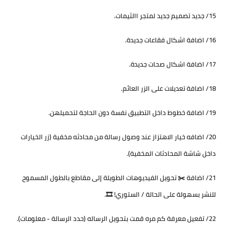
15/ جديد تصميم جديد لمتجر االثيمات.
16/ اضافة اشكال فقاعات جديدة.
17/ اضافة اشكال صحات جديدة.
18/ اضافة تعديلات على الزر العائم.
19/ اضافة خطوط داخل التطبيق نفسة دون الحاجة لتحميلهن.
20/ اضافه خيار الاهتزاز عند وصول رسالة من محادثه مخفية (زر الخيارات
داخل شاشة المحادثات المخفية).
21/ اضافة ✂️ تحويل الفيديوهات الطويلة إلى مقاطع بالطول المسموح
للنشر بسهولة على الحالة / الستوري! 🎞️.
22/ تفعيل معرفة كم مره قمت بتحويل الرساله (حدد الرسالة - معلومات).