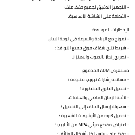
- التجهيز الدقيق لجميع حفظ ملف ؛
- القطعة على الشاشة الأساسية.
الإخطارات الموسعة:
- نموزج مع الريادة والسرعة في لوحة البيان ؛
- شريط تتيح شفاف فوق جميع النوافذ ؛
- تصريح إنجاز بالصوت والاهتزاز.
مستعرض ADM المدموج:
- مساندة إشارات تبويب متنوعة ؛
- تحميل الطرق المتطورة ؛
- لائحة الزمان الماضي والعلامات.
- سهولة إرسال الملف إلى التحميل ؛
- تحميل mp3 من الأرشيفات الشعبية ؛
- اعتراض مقطع مرئي MP4 من الأنابيب ؛
- حفظ ملف سلس لكل أشكال الوثائق ؛