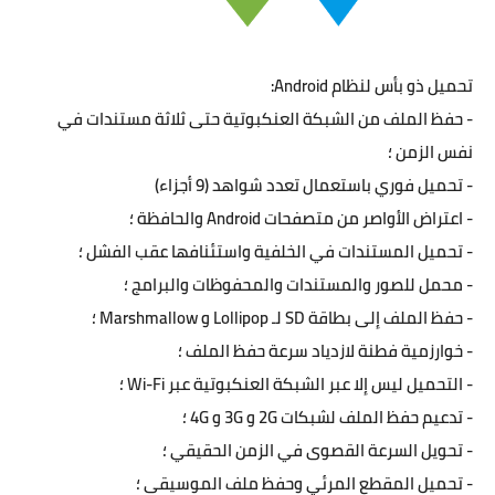
تحميل ذو بأس لنظام Android:
- حفظ الملف من الشبكة العنكبوتية حتى ثلاثة مستندات في
نفس الزمن ؛
- تحميل فوري باستعمال تعدد شواهد (9 أجزاء)
- اعتراض الأواصر من متصفحات Android والحافظة ؛
- تحميل المستندات في الخلفية واستئنافها عقب الفشل ؛
- محمل للصور والمستندات والمحفوظات والبرامج ؛
- حفظ الملف إلى بطاقة SD لـ Lollipop و Marshmallow ؛
- خوارزمية فطنة لازدياد سرعة حفظ الملف ؛
- التحميل ليس إلا عبر الشبكة العنكبوتية عبر Wi-Fi ؛
- تدعيم حفظ الملف لشبكات 2G و 3G و 4G ؛
- تحويل السرعة القصوى في الزمن الحقيقي ؛
- تحميل المقطع المرئي وحفظ ملف الموسيقى ؛