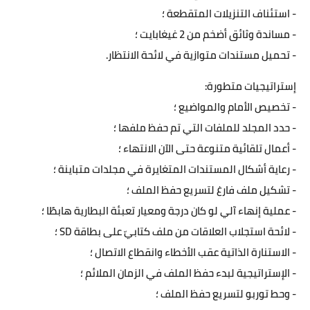
- استئناف التنزيلات المتقطعة ؛
- مساندة وثائق أضخم من 2 غيغابايت ؛
- تحميل مستندات متوازية في لائحة الانتظار.
إستراتيجيات متطورة:
- تخصيص الأمام والمواضيع ؛
- حدد المجلد للملفات التي تم حفظ ملفها ؛
- أعمال تلقائية متنوعة حتى الآن الانتهاء ؛
- رعاية أشكال المستندات المتغايرة في مجلدات متباينة ؛
- تشكيل ملف فارغ لتسريع حفظ الملف ؛
- عملية إنهاء آلي لو كان درجة ومعيار تعبئة البطارية هابطًا ؛
- لائحة استجلاب العلاقات من ملف كتابيّ على بطاقة SD ؛
- الاستنارة الذاتية عقب الأخطاء وانقطاع الاتصال ؛
- الإستراتيجية لبدء حفظ الملف في الزمان الملائم ؛
- وحط توربو لتسريع حفظ الملف ؛